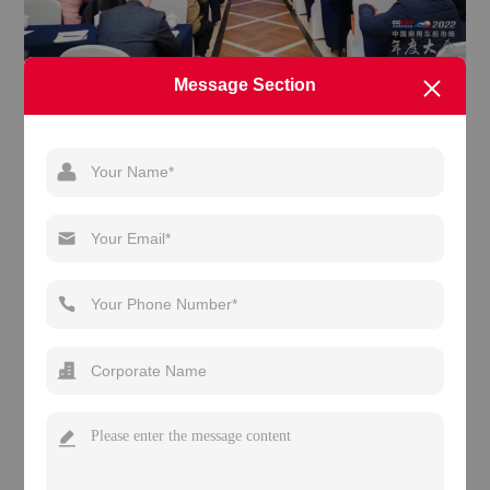
铁流离合器、三环慈田离合器、运通四方凭借在商用车后市
Message Section
场行业领先的口碑和品牌影响力，在众多的参选品牌中脱颖而
出，分别斩获“百强零部件品牌”、“最受终端欢迎品牌”、“百强经销
商”三项大奖。获此殊荣，是行业及消费者对铁流股份最好的肯定
与诠释。