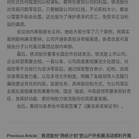
何形式任何程度的以权谋私，都将伤害到公司的利益。铁流股份
对贪腐问题零容忍，只要触碰公司的红线，不论职权大小，都会
以雷霆手段去处置。这也是为了保护更多的员工，免受非正当利
益的蛊惑。
会议由内审部部长主持，她给大家分享了几个案例，用真实
案例敲响廉洁警钟。公司开通各类投诉举报渠道，各类信息可直
接由分子公司直达集团总部内审部。
最后，铁流股份董事长国总作总结发言。铁流是上市公司，
企业经营需要合规。一直以来，公司高度重视廉洁文化建设，对
腐败等不合规行为坚决零容忍。通过探索整合审计、纪检、巡视
巡查等监督力量，以及多项文件制度，明确了各级领导人员履行
廉政建设责任的内容，监督任务、具体路径和方式，为公司落实
全面反腐倡廉发挥重要作用。国总 强调，中高层领导要承担好责
任、发挥好功能、更好地助力铁流股份的高质量发展。
会后，集团与各参会中高层签署了《廉洁承诺保证书》。
Previous Article：铁流股份“扬帆计划”登山户外拓展活动顺利开展