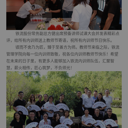
铁流股份常务副总方健出席预备讲师试课大会并发表精彩点
评，给所有内训师送上教师节寄语，祝所有内训师节日快乐。
锲而不舍乃为匠，臻于至善方为师。教师节来临之际，铁流
管理学院向每一位内训师致敬，祝各位内训师教师节快乐！希望
在未来的日子里，有更多人能够加入铁流内训师队伍，汇聚智
慧，薪火相传，匠心筑梦，不负师光！