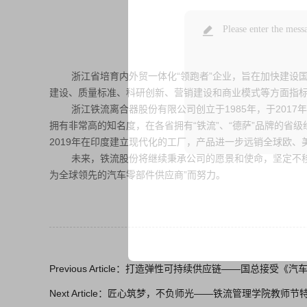
浙江省培育内外贸一体化“领跑者”企业，旨在加快建设国
建设、质量标准、科研创新、营销建设和商业模式等方面指
浙江铁流离合器股份有限公司创立于1985年，于2017
拥有非常高的知名度，在各省拥有“铁流”、“德萨”品牌的省
2019年在印度建立现代化的工厂，产品进一步远销全球欧、美
未来，铁流股份将继续秉承公司的愿景和使命，坚定不移推
为全球领先的汽车零部件供应商”而努力。
Previous Article：打造弹性可持续供应链——国总接受
Next Article：匠心筑梦，不负师光——铁流管理学院教师节