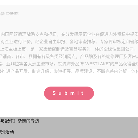
内国际双循环战略支点和枢纽，充分发挥示范企业在促进内外贸稳中提质
标对企业进行评价，经企业自主申报、各地审查推荐、专家评审核定和省
年上海主板上市，是一家集精密制造及智慧服务为一体的全球性集团公司
级经销商，各市、县拥有各级各类经销网点，产品触及各终端修理厂及客户。同
、亚非拉等各大洲主流市场。铁流海外品牌"WESTLAKE"的产品获得
进产品开发、制造升级、渠道拓展、品牌建设，不断完善内外贸一体化
Submit
《汽车与配件》杂志的专访
特别活动