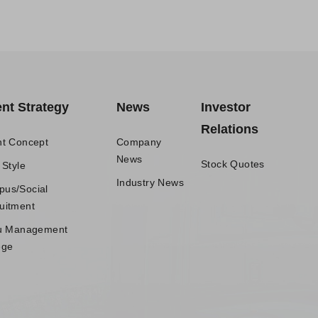
ent Strategy
News
Investor
Relations
nt Concept
Company
News
Stock Quotes
 Style
Industry News
us/Social
uitment
iu Management
ege