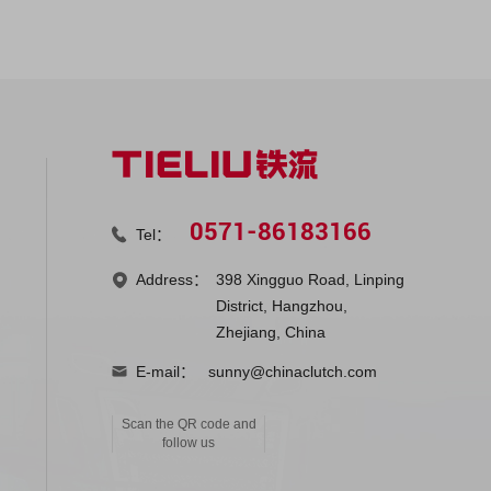
0571-86183166
Tel：
Address：
398 Xingguo Road, Linping
District, Hangzhou,
Zhejiang, China
E-mail：
sunny@chinaclutch.com
Scan the QR code and
follow us