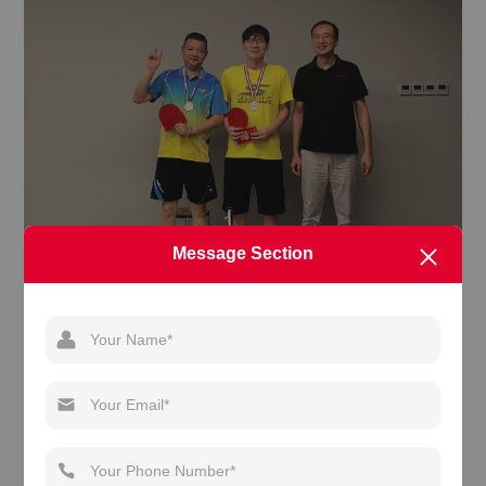
Message Section