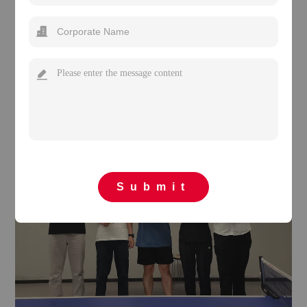
Submit