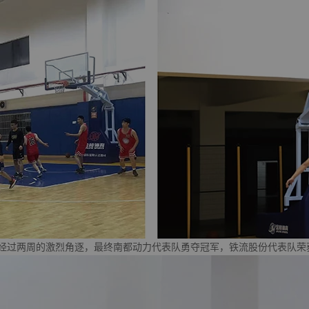
过两周的激烈角逐，最终南都动力代表队勇夺冠军，铁流股份代表队荣